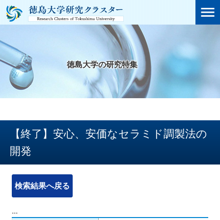

徳島大学の研究特集
【終了】安心、安価なセラミド調製法の
開発
検索結果へ戻る
...