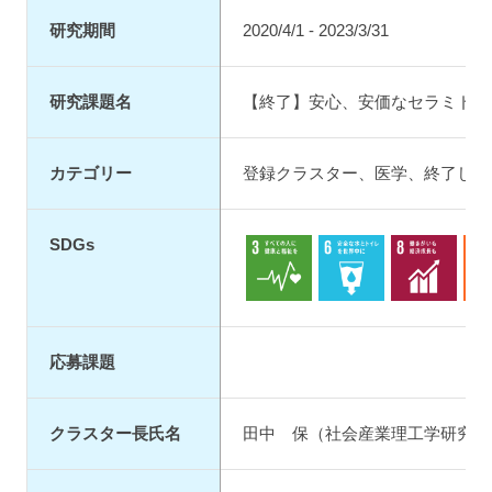
研究期間
2020/4/1 - 2023/3/31
研究課題名
【終了】安心、安価なセラミド調
カテゴリー
登録クラスター
、
医学
、
終了した
SDGs
3.保健
6.水・衛生
8.成長・雇用
9.
応募課題
クラスター長氏名
田中 保（社会産業理工学研究部