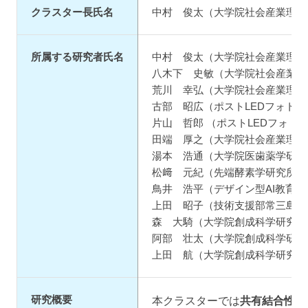
クラスター長氏名
中村 俊太（大学院社会産業理工
所属する研究者氏名
中村 俊太（大学院社会産業理工
八木下 史敏（大学院社会産業理
荒川 幸弘（大学院社会産業理工
古部 昭広（ポストLEDフォト
片山 哲郎 （ポストLEDフォト
田端 厚之（大学院社会産業理工
湯本 浩通（大学院医歯薬学研究
松﨑 元紀（先端酵素学研究所・
鳥井 浩平（デザイン型AI教育
上田 昭子（技術支援部常三島技
森 大騎（大学院創成科学研究科
阿部 壮太（大学院創成科学研究
上田 航（大学院創成科学研究科
研究概要
本クラスターでは
共有結合性有