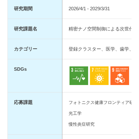
研究期間
2026/4/1 - 2029/3/31
研究課題名
精密ナノ空間制御による次世代型
カテゴリー
登録クラスター
、
医学
、
歯学
、
保
SDGs
3.保健
7.エネルギー
9.イノベーシ
応募課題
フォトニクス健康フロンティア研究院
光工学
慢性炎症研究