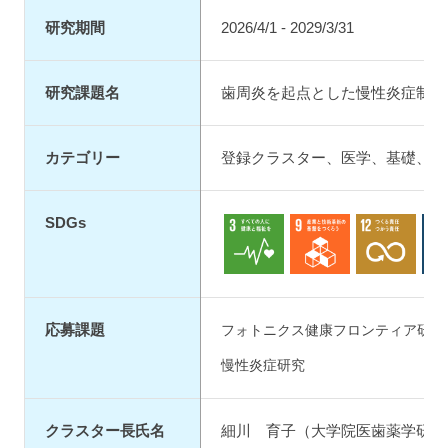
研究期間
2026/4/1 - 2029/3/31
研究課題名
歯周炎を起点とした慢性炎症制御
カテゴリー
登録クラスター
、
医学
、
基礎
、
歯
SDGs
3.保健
9.イノベーション
12.生産・消
17
応募課題
フォトニクス健康フロンティア研究院
慢性炎症研究
クラスター長氏名
細川 育子（大学院医歯薬学研究