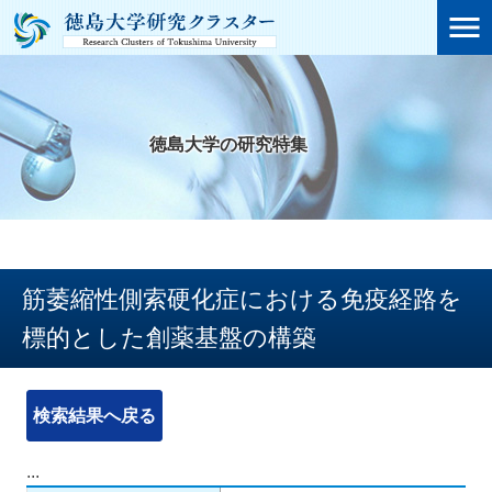

徳島大学の研究特集
筋萎縮性側索硬化症における免疫経路を
標的とした創薬基盤の構築
検索結果へ戻る
...