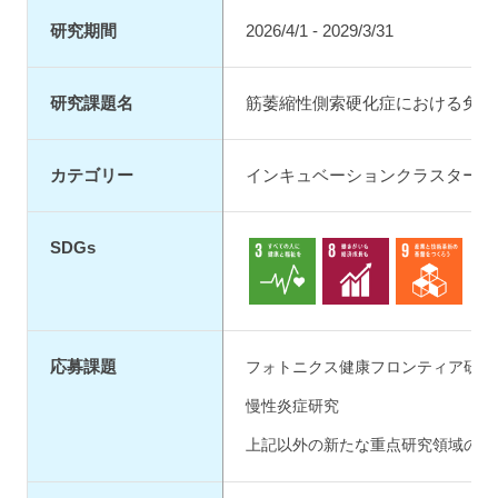
研究期間
2026/4/1 - 2029/3/31
研究課題名
筋萎縮性側索硬化症における免疫
カテゴリー
インキュベーションクラスター（
SDGs
3.保健
8.成長・雇用
9.イノベーシ
応募課題
フォトニクス健康フロンティア研究院
慢性炎症研究
上記以外の新たな重点研究領域の創